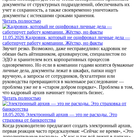
документы от структурных подразделений, обеспечивать их
учет и сохранность, а также своевременно уничтожить
документы с истекшими сроками хранения.
Читать полностью
11.05.2026
Кадровик, который не оцифровал личные дела —
саботирует работу компании. Жёстко, но факты
Звучит резко. Возможно, даже несправедливо: кадровик не
обязан быть айтишником, архивариусом, специалистом по
ЭДО и хранителем всех корпоративных процессов
одновременно. Но если в компании годами копятся бумажные
личные дела, документы лежат в шкафах, папки ищут
вручную, а запросы от сотрудников, бухгалтерии или
руководства превращаются в маленькое расследование —
проблема уже не в «старом добром порядке». Проблема в том,
что кадровый архив начинает тормозить бизнес.
Читать полностью
18.05.2026
Электронный архив — это не расходы. Это
страховка от банкротства
Когда руководителю предлагают создать электронный архив,
первая реакция часто предсказуемая: «Сейчас не время», «Это
дополнительные расходы», «У нас и так всё лежит в папках»,