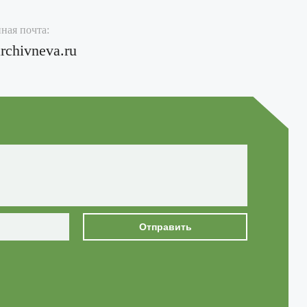
ная почта:
rchivneva.ru
Отправить