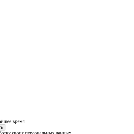
айшее время
ть
ботку своих
персональных данных