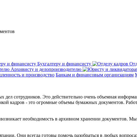
ументов
Бухгалтеру и финансисту
Отд
Архивисту и делопроизводителю
ленность и производство
Банкам и финансовым организациям
 дел сотрудников. Это действительно очень объемная информаци
учкой кадров - это огромные объемы бумажных документов. Работ
о возникает необходимость в архивном хранении документов. М
мпании. Они всегда готовы помочь разобраться в любых вопроса