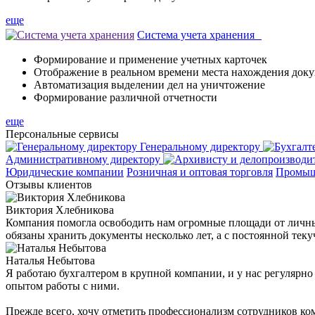
еще
Система учета хранения
Формирование и применение учетных карточек
Отображение в реальном времени места нахождения док
Автоматизация выделении дел на уничтожение
Формирование различной отчетности
еще
Персональные
сервисы
Генеральному директору
Административному директору
Юридические компании
Розничная и оптовая торговля
Промыш
Отзывы
клиентов
Виктория Хлебникова
Компания помогла освободить нам огромные площади от личных
обязаны хранить документы несколько лет, а с постоянной тек
Наталья Небытова
Я работаю бухгалтером в крупной компании, и у нас регулярн
опытом работы с ними.
Прежде всего, хочу отметить профессионализм сотрудников ко