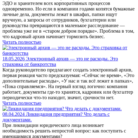
ЭДО и хранителем всех корпоративных процессов
одновременно. Но если в компании годами копятся бумажные
личные дела, документы лежат в шкафах, папки ищут
вручную, а запросы от сотрудников, бухгалтерии или
руководства превращаются в маленькое расследование —
проблема уже не в «старом добром порядке». Проблема в том,
что кадровый архив начинает тормозить бизнес.
Читать полностью
18.05.2026
Электронный архив — это не расходы. Это
страховка от банкротства
Когда руководителю предлагают создать электронный архив,
первая реакция часто предсказуемая: «Сейчас не время», «Это
дополнительные расходы», «У нас и так всё лежит в папках»,
«Пока справляемся». На первый взгляд логично: компания
работает, документы где-то хранятся, кадровик или бухгалтер
периодически что-то находит, значит, срочности нет.
Читать полностью
08.04.2024
Ликвидация предприятия? Что делать с
документами.
При ликвидации юридического лица возникает
необходимость решить непростой вопрос: как поступить с
имеющимися документами?