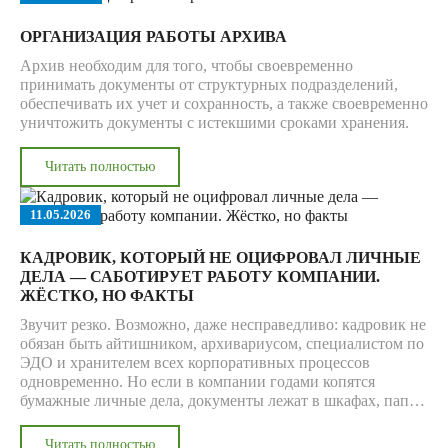
ОРГАНИЗАЦИЯ РАБОТЫ АРХИВА
Архив необходим для того, чтобы своевременно
принимать документы от структурных подразделений,
обеспечивать их учет и сохранность, а также своевременно
уничтожить документы с истекшими сроками хранения.
Читать полностью
11.05.2026
КАДРОВИК, КОТОРЫЙ НЕ ОЦИФРОВАЛ ЛИЧНЫЕ
ДЕЛА — САБОТИРУЕТ РАБОТУ КОМПАНИИ.
ЖЁСТКО, НО ФАКТЫ
Звучит резко. Возможно, даже несправедливо: кадровик не
обязан быть айтишником, архивариусом, специалистом по
ЭДО и хранителем всех корпоративных процессов
одновременно. Но если в компании годами копятся
бумажные личные дела, документы лежат в шкафах, папки
ищут вручную, а запросы от сотрудников, бухгалтерии или
руководства превращаются в маленькое расследование —
Читать полностью