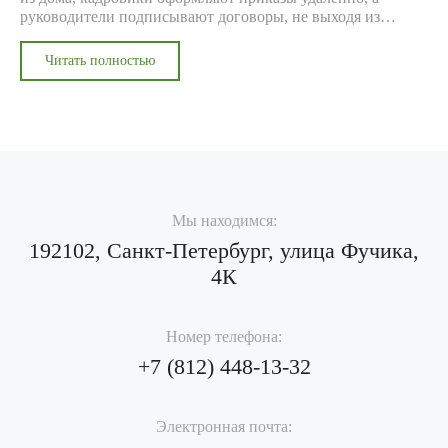
руководители подписывают договоры, не выходя из
квартиры. Но как обеспечить юридическую силу таким
операциям и не нарушить требования архивного
Читать полностью
законодательства? Разбираемся в деталях.
Мы находимся:
192102, Санкт-Петербург, улица Фучика,
4К
Номер телефона:
+7 (812)
448-13-32
Электронная почта: