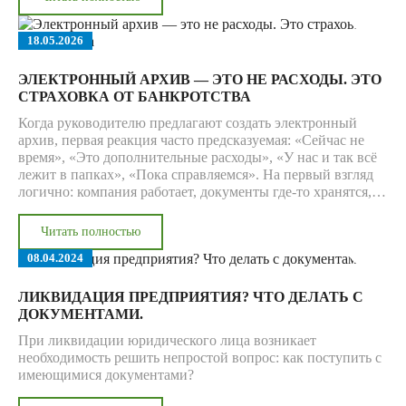
проблема уже не в «старом добром порядке». Проблема в
том, что кадровый архив начинает тормозить бизнес.
18.05.2026
ЭЛЕКТРОННЫЙ АРХИВ — ЭТО НЕ РАСХОДЫ. ЭТО
СТРАХОВКА ОТ БАНКРОТСТВА
Когда руководителю предлагают создать электронный
архив, первая реакция часто предсказуемая: «Сейчас не
время», «Это дополнительные расходы», «У нас и так всё
лежит в папках», «Пока справляемся». На первый взгляд
логично: компания работает, документы где-то хранятся,
кадровик или бухгалтер периодически что-то находит,
значит, срочности нет.
Читать полностью
08.04.2024
ЛИКВИДАЦИЯ ПРЕДПРИЯТИЯ? ЧТО ДЕЛАТЬ С
ДОКУМЕНТАМИ.
При ликвидации юридического лица возникает
необходимость решить непростой вопрос: как поступить с
имеющимися документами?