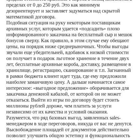
пределах от 0 до 250 руб. Это как минимум
дезориентирует и заставляет задуматься над скрытой
математикой договора.
Подобная ситуация на руку некоторым поставщикам
архивных услуг, которым удается «подсадить» плохо
информированного заказчика на бесплатный сыр и мешок
бонусов сверху. Как правило, в этом случае ему обещают
цены, на порядок ниже среднерыночных. Чтобы выгоды
звучали еще убедительней, вдобавок к низкой стоимости
он получает в подарок льготное хранение в течение двух
лет, бесплатные архивные короба, доставку, размещение в
хранилище, регистрацию, сканирование и т.п. Загнанный
в рамки бюджета клиент идет туда, где ему предложили
наиболее заманчивую цену. А дальше начинается самое
интересное: «выгодное предложение» оборачивается для
заказчика денежной кабалой, от которой он не может
отказаться. Выйти из игры по договору будет стоить
миллионы рублей дороже, чем платить за услуги
независимо от их качества и условий оказания.
Разумеется, что ряд базовых выгод, заявленных sales-
менеджером в ходе переговоров, никуда от вас не денутся.
Высвобождение площадей от документов действительно
позволит улучшить общую эстетику и функциональность