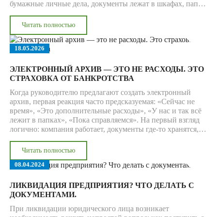
бумажные личные дела, документы лежат в шкафах, папки
ищут вручную, а запросы от сотрудников, бухгалтерии или
руководства превращаются в маленькое расследование —
Читать полностью
проблема уже не в «старом добром порядке». Проблема в
том, что кадровый архив начинает тормозить бизнес.
18.05.2026
ЭЛЕКТРОННЫЙ АРХИВ — ЭТО НЕ РАСХОДЫ. ЭТО
СТРАХОВКА ОТ БАНКРОТСТВА
Когда руководителю предлагают создать электронный
архив, первая реакция часто предсказуемая: «Сейчас не
время», «Это дополнительные расходы», «У нас и так всё
лежит в папках», «Пока справляемся». На первый взгляд
логично: компания работает, документы где-то хранятся,
кадровик или бухгалтер периодически что-то находит,
значит, срочности нет.
Читать полностью
08.04.2024
ЛИКВИДАЦИЯ ПРЕДПРИЯТИЯ? ЧТО ДЕЛАТЬ С
ДОКУМЕНТАМИ.
При ликвидации юридического лица возникает