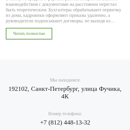
взаимодействия с документами на расстоянии перестал
быть теоретическим. Бухгалтеры обрабатывают первичку
из дома, кадровики оформляют приказы удаленно, а
руководители подписывают договоры, не выходя из
квартиры. Но как обеспечить юридическую силу таким
операциям и не нарушить требования архивного
Читать полностью
законодательства? Разбираемся в деталях.
Мы находимся:
192102, Санкт-Петербург, улица Фучика,
4К
Номер телефона:
+7 (812)
448-13-32